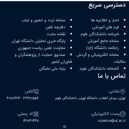
دسترسی سریع
اخبار و اطلاعیه ها
سامانه تردد و حضور و غیاب
فرم های آموزشی
دفترچه تلفن
خبرنامه دانشکدگان علوم
نقشه سایت
سامانه جامع آموزش
پایگاه خبری تحلیلی دانشگاه تهران
رایانامه دانشگاه (ut)
معاونت علمی ریاست جمهوری
سامانه الکترونیکی و گردش
صندوق حمایت از پژوهشگران و
مکاتبات
فناوران کشور
کتابخانه‌ دانشکدگان علوم
بنیاد ملی نخبگان
تماس با ما
نشانی:
تلفن:
تهران، میدان انقلاب، دانشگاه تهران، دانشکدگان علوم
66412556 - 61112464
پست الکترونیکی:
کد پستی:
1417614411
science@ut.ac.ir
©