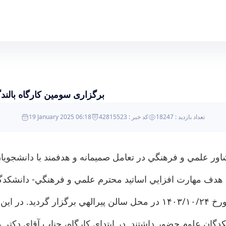
ن علوم
برگزاری سومين كارگاه بالن
تعداد بازدید : 18247
کد خبر : 42815523
19 January 2025 06:18
اور علمي و فرهنگي در تعامل صميمانه و هدفمند با دانشجوي
دف مهارت افزايي اساتيد محترم علمي و فرهنگي- دانشكدگان ع
همراه سخنرانی استاد محترم روانشناس در روز دوشنبه مورخ ۲۴/‏۱۰/‏۱۴۰۳ در
دگان علوم حضور داشتند. در ابتدای کارگاه، جناب آقای دکتر 