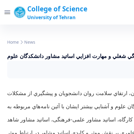
College of Science
University of Tehran
Home
News
دگي شغلي و مهارت افزايي اساتيد مشاور دانشكدگان علوم
ان، ارتقاي سلامت روان دانشجويان و پيشگيري از مشكلات
لوم و آشنايي بيشتر ايشان با آئين نامه‌هاي مربوطه به
 محل سالن پيرالهي برگزار گردید. در این کارگاه، اساتید مشاور علمی-فرهنگی، اساتید مشاور شاهد
عامری بر نقش موثر و کلیدی اساتید مشاور در ارتباط موثر