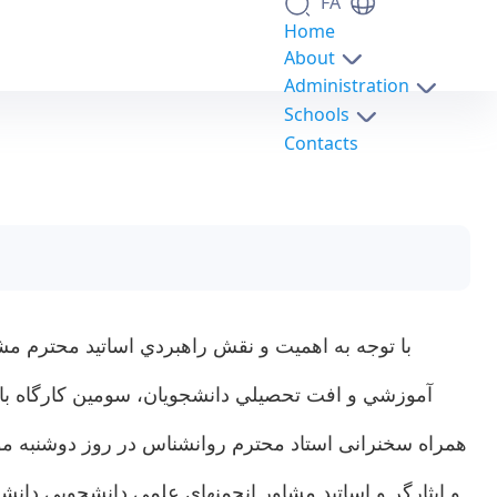
FA
Home
About
Administration
Schools
Contacts
برگزاری سومين كارگاه بالندگي شغلي و مهارت افزايي اساتيد مشاور دانشكدگان علوم - science- دانشکدگا
با توجه به اهميت و نقش راهبردي اساتيد محترم مش
آموزشي و افت تحصيلي دانشجويان، سومين كارگاه با ه
و ایثارگر و اساتید مشاور انجمنهای علمی دانشجویی دانشک