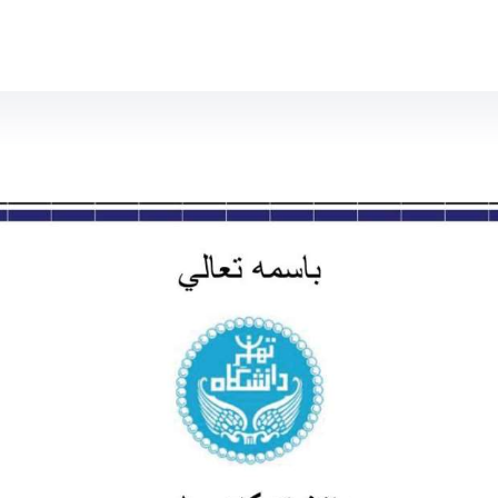
تشخیص احساسات بر مبنای گفتار و متن / زهرا دهقانی تفتی - science- دانشکدگان علوم