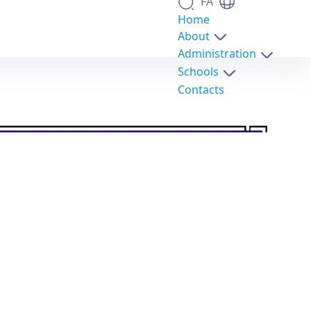
FA
Home
About
Administration
Schools
Contacts
تهیه و بررسی خواص غشاهای ماتریس مخلوط پلی اترسولفون/بایوچار و کاربرد آنها در فرآیند تصفیه آب / امین ملکی - science- دانشکدگان علوم