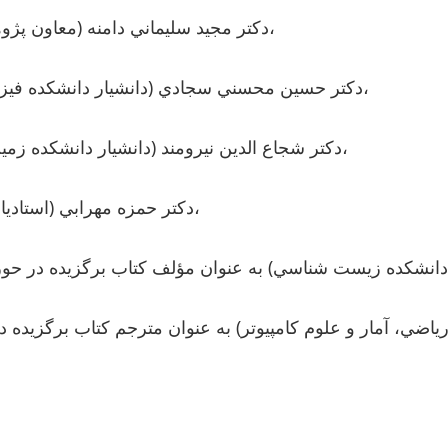
- دكتر مجيد سليماني دامنه (معاون پژوهشي دانشكدگان) به عنوان مدير پژوهشي نمونه دانشگاه،
- دكتر حسين محسني سجادي (دانشيار دانشكده فيزيك) به عنوان برنده جايزه ملي شهيد عليمحمدي در فيزيك،
- دكتر شجاع الدين نيرومند (دانشيار دانشكده زمين شناسي) به عنوان مجري برتر ارتباط با صنعت و جامعه،
- دكتر حمزه مهرابي (استاديار دانشكده زمين شناسي) به عنوان پژوهشگر جوان نمونه،
د دانشكده زيست شناسي) به عنوان مؤلف كتاب برگزيده در حوز
رياضي، آمار و علوم كامپيوتر) به عنوان مترجم كتاب برگزيده د