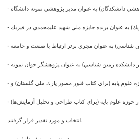
ه علوم پايه (براي كتاب فلور مصور پارك ملي گلستان) و
ر حوزه علوم پايه (براي كتاب طراحي و تحليل آزمايش‌ها)
انتخاب و مورد تقدير قرار گرفتند.
همچنين در بخش دانشجويي،