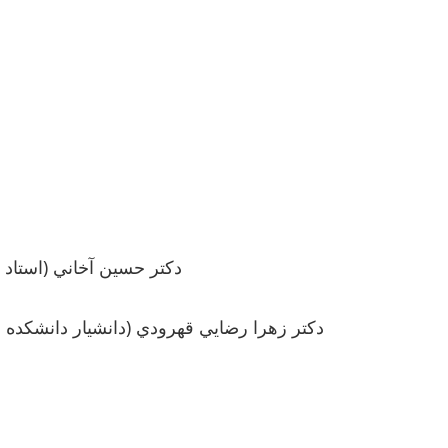
- دكتر حسين آخاني (استا
- دكتر زهرا رضايي قهرودي (دانشيار دانشكده 