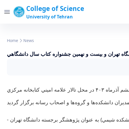
College of Science
University of Tehran
 و نهمين جشنواره كتاب سال دانشگاهي - science-
Home
News
دانشکدگان علوم
ه تهران و بيست و نهمين جشنواره كتاب سال دانشگاهي
در سي و سومين جشنواره پژوهش و فناوري دانشگاه تهران كه آئين ويژه آن، ساعت 9:30 روز دوشنبه بيست و ششم آذرماه ۴۰۳ در محل تالار علامه اميني كتابخانه مركزي