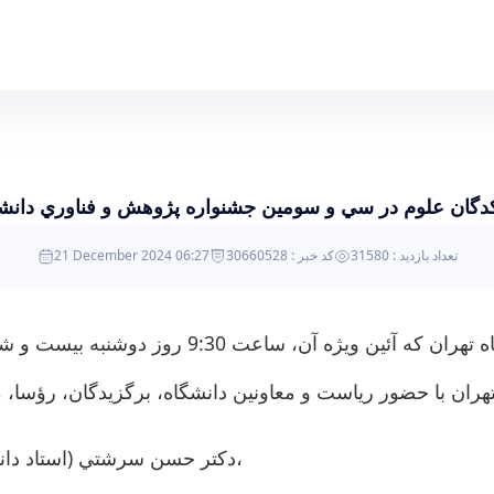
ن جشنواره پژوهش و فناوري دانشگاه تهران و بيست
ان علوم در سي و سومين جشنواره پژوهش و فناوري دانشگا
تعداد بازدید : 31580
کد خبر : 30660528
21 December 2024 06:27
- دكتر حسن سرشتي (استاد دانشكده شيمي) به عنوان پژوهشگر برجسته دانشگاه تهران،