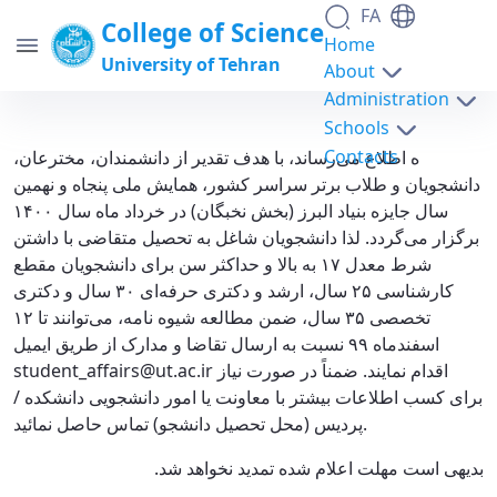
FA
College of Science
Home
University of Tehran
About
Administration
Schools
همایش ملی پنجاه و نهمین سال جایزه بنیاد البرز
Contacts
ه اطلاع می‌رساند، با هدف تقدیر از دانشمندان، مخترعان،
با هدف تقدیر از دانشمندان، مخترعان، دانشجویان
دانشجویان و طلاب برتر سراسر کشور، همایش ملی پنجاه و نهمین
سال جایزه بنیاد البرز (بخش نخبگان) در خرداد ماه سال ۱۴۰۰
و طلاب برتر سراسر کشور - science-
برگزار می‌گردد. لذا دانشجویان شاغل به تحصیل متقاضی با داشتن
دانشکدگان علوم
شرط معدل ۱۷ به بالا و حداکثر سن برای دانشجویان مقطع
کارشناسی ۲۵ سال، ارشد و دکتری حرفه‌ای ۳۰ سال و دکتری
تخصصی ۳۵ سال، ضمن مطالعه شیوه نامه، می‌توانند تا ۱۲
اسفندماه ۹۹ نسبت به ارسال تقاضا و مدارک از طریق ایمیل
student_affairs@ut.ac.ir اقدام نمایند. ضمناً در صورت نیاز
برای کسب اطلاعات بیشتر با معاونت یا امور دانشجویی دانشکده /
پردیس (محل تحصیل دانشجو) تماس حاصل نمائید.
بدیهی است مهلت اعلام شده تمدید نخواهد شد.