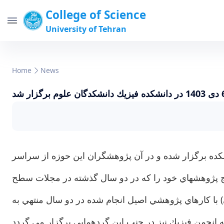
College of Science
University of Tehran
Home
News
كده برگزار شده و در آن پژوهشگران اين حوزه از سراسر
ود را كه در دو سال گذشته در مجلات سطح Q1 و Q2 به چاپ رسيده باشند، بطور شفاهي در ۱۵ دقيقه براي شركت كنندگان ارائه مي كنند. هدف اصلي
 با كارهاي پژوهشي اصيل انجام شده در دو سال منتهي به