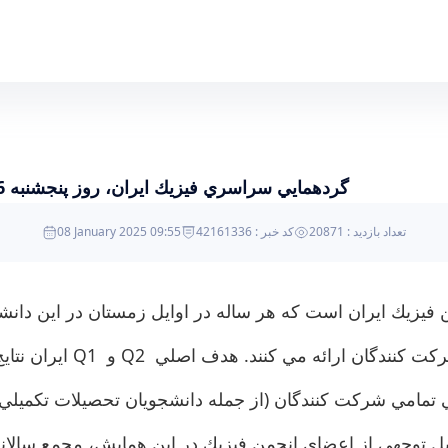
گردهمايي سراسري فيزيك ايران، روز پنجشنبه 6 دی 1403 در دانشكده فيزيك دانشکدگان علوم برگزار شد
تعداد بازدید : 20871
کد خبر : 42161336
08 January 2025 09:55
يزيك ايران است كه هر ساله در اوايل زمستان در اين دانش
ايران نتايج پژوهشهاي خ
ي تمامي شركت كنندگان (از جمله دانشجويان تحصيلات تكميلي)