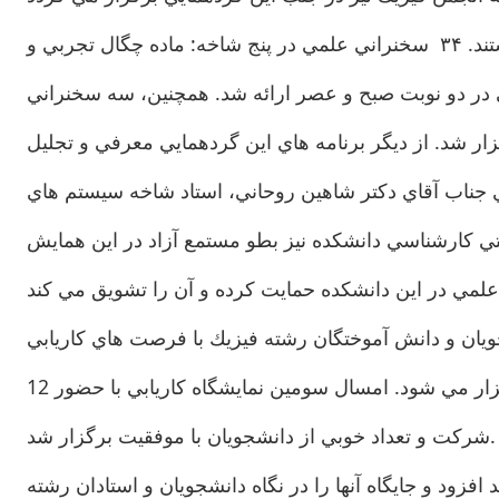
در گردهمايي سال جاري در حدود ۱۲۰ نفر بطور رسمي ثبت نام كرده و به طور غيررسمی حدود 200 نفر شرکت داشتند. ۳۴ سخنراني علمي در پنج شاخه: ماده چگال تجربي و
ي در دو نوبت صبح و عصر ارائه شد. همچنين، سه سخنراني
وزه هاي داغ فيزيك برگزار شد. از ديگر برنامه هاي اين گردهمايي معرفي و تجليل
ي جناب آقاي دكتر شاهين روحاني، استاد شاخه سيستم هاي
تي كارشناسي دانشكده نيز بطو مستمع آزاد در اين همايش
شجويان و دانش آموختگان رشته فيزيك با فرصت هاي كاريابي
در اين رشته و با حضور شركت هاي فعال و مرتبط با فيزيك نيز همزمان با گردهمايي سراسري در دانشكده فيزيك برگزار مي شود. امسال سومين نمايشگاه كاريابي با حضور 12
شركت و تعداد خوبي از دانشجويان با موفقيت برگزار شد.
زود و جايگاه آنها را در نگاه دانشجويان و استادان رشته