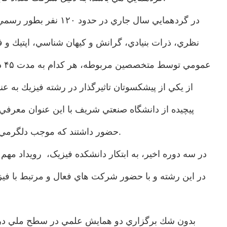
نظري، ذرات بنيادي، گرانش و كيهان شناسي، اپتيك و 
عم
از يكي از پيشكسوتان تاثيرگذار در رشته فيزيك به
پيچيده از دانشگاه صنعتي شريف با اين عنوان معرفي
حضور داشتند كه موجب دلگرمي بوده و دانشكده همواره از حضور دانشجويان در همايش هاي علمي در اين دانشكده حمايت كرده و آن را تشويق مي كند.
در سه دوره اخير، به ابتكار دانشكده فيزيک، رويداد مه
بدون شك برگزاري دو همايش علمي در سطح ملي در يك رو