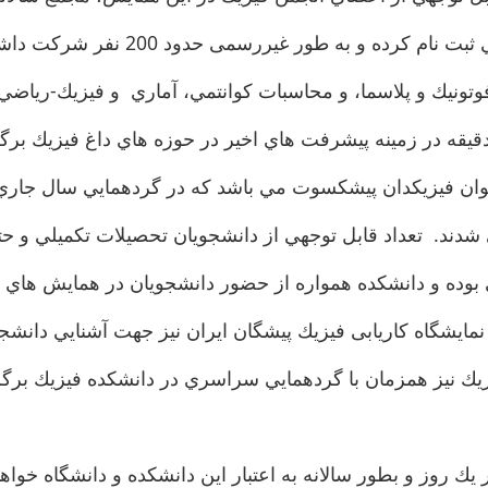
فوتونيك و پلاسما، و محاسبات كوانتمي، آماري و فيزيك-رياض
ومي توسط متخصصين مربوطه، هر كدام به مدت ۴۵ دقيقه در زمينه پيشرفت هاي اخير در ح
 عنوان فيزيكدان پيشكسوت مي باشد كه در گردهمايي سال جار
 شدند. تعداد قابل توجهي از دانشجويان تحصيلات تكميلي و ح
م نمايشگاه كاريابی فيزيك پيشگان ايران نيز جهت آشنايي دان
ز و بطور سالانه به اعتبار اين دانشكده و دانشگاه خواهد اف