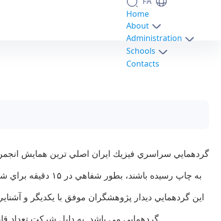
FA
Home
About
Administration
Schools
Contacts
گردهمايي سراسري فيزيك ايران، روز پنجشنبه 6 دی 1403 در دانشكده فيزيك دانشکدگان علوم برگزار شد - science- دانشکدگان علوم
گردهمايي سراسري فيزيك ايران اصلي ترين همايش انجمن ف
اين گردهمايي ديدار پژوهشگران موفق با يكديگر و آشناي
گردهمايي مي باشد. به دليل شركت تعداد قابل توجهي از اعضاي انجمن فيزيك در اين همايش، مجمع سالانه انجمن فيزيك نيز در جنب اين گردهمايي برگزار مي گردد.