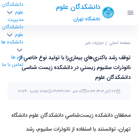
دانشکدگان
دانشکدگان علوم
علوم
دانشگاه تهران
مدیریت
دانشکدگان
علوم
دانشکده ها
توقف رشد باكتري‌هاي بيماري‌زا با توليد نوع خاصي
صفحه اصلی
جزئیات خبر
از نانوذرات سلنيوم زيستي در دانشکده زیست
توقف رشد باكتري‌هاي بيماري‌زا با توليد نوع خاصي از
فرم ها
شناسی دانشكدگان علوم - science- دانشکدگان
تماس با ما
علوم
نانوذرات سلنيوم زيستي در دانشکده زیست شناسی
دانشكدگان علوم
27 آبان 1403 11:33
کد خبر : 26379083
تعداد بازدید : 12174
محققان دانشكده زيست‌شناسي دانشكدگان علوم دانشگاه
تهران، توانستند با استفاده از نانوذرات سلنيوم، رشد