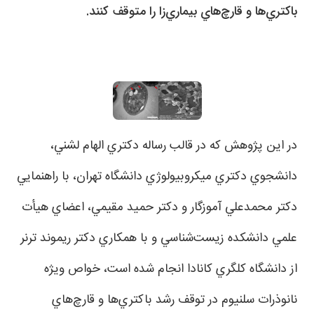
باكتري‌ها و قارچ‌هاي بيماري‌زا را متوقف كنند.
در اين پژوهش كه در قالب رساله دكتري الهام لشني،
دانشجوي دكتري ميكروبيولوژي دانشگاه تهران، با راهنمايي
دكتر محمدعلي آموزگار و دكتر حميد مقيمي، اعضاي هيأت
علمي دانشكده زيست‌شناسي و با همكاري دكتر ريموند ترنر
از دانشگاه كلگري كانادا انجام شده است، خواص ويژه
نانوذرات سلنيوم در توقف رشد باكتري‌ها و قارچ‌هاي