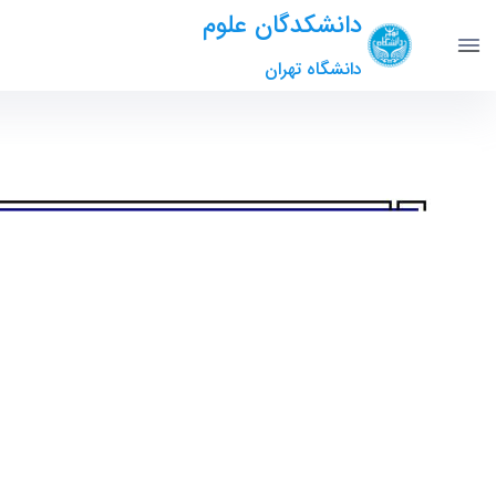
دانشکدگان علوم
دانشگاه تهران
سنتز و بکارگیری نانوکامپوزیت هیدروژل مغناطیسی گ
مالمیر - science- دانشکدگان علوم