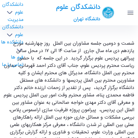
دانشکدگان
دانشکدگان علوم
علوم
دانشگاه تهران
مدیریت
دانشکدگان
علوم
دانشکده ها
شصت و دومین جلسه مشاوران بین الملل دانشگاه،
شصت و دومین جلسه مشاوران بین الملل روز چهارشنبه مورخ
یازدهم دی ماه سال جاری از ساعت ۱۴ الی ۱۷ در محل سالن
همراه با تودیع و معرفه مشاور جدید بین الملل
فرم ها
پیرالهی پردیس علوم برگزار ‌گردید. در این جلسه که با حضور
پردیس علوم در محل پردیس علوم برگزار گردید. -
تماس با ما
ریاست محترم پردیس علوم، جناب آقای دکتر احمد قهرمانی، معاون
science- دانشکدگان علوم
محترم بین الملل دانشگاه، مدیرکل های محترم ایشان و کلیه
مشاورین محترم بین الملل پردیسها و دانشکده های مستقل
دانشگاه برگزار گردید، پس از تقدیر از زحمات ارزنده خانم دکتر
فاطمه محمدی پناه، مشاور محترم وقت امور بین الملل پردیس علوم
و معرفی آقای دکتر مهدی خواجه صالحانی به عنوان مشاور بین
الملل این پردیس، پیرامون پروژه ظرفیت سازی اراسموس پلاس،
بررسی مشکلات و مسائل جاری حوزه بین الملل ارائه راهکارهای
عملی بین المللی تر شدن دانشگاه ، معرفی مرکز همکاریهای علمی
بین المللی وزارت علوم، تحقیقات و فناوری و ارائه گزارش برگزاری