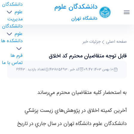
دانشکدگان
دانشکدگان علوم
علوم
دانشگاه تهران
مدیریت
دانشکدگان
علوم
دانشکده ها
قابل توجه متقاضيان محترم كد اخلاق - science-
صفحه اصلی
جزئیات خبر
دانشکدگان علوم
قابل توجه متقاضيان محترم كد اخلاق
فرم ها
تماس با ما
10 بهمن 1403 09:47
کد خبر : 43825693
تعداد بازدید : 6443
به استحضار كليه متقاضيان محترم مي‌رساند
آخرين كميته اخلاق در پژوهش‌هاي زيست پزشكي
دانشكدگان علوم دانشگاه تهران در سال جاري در تاريخ