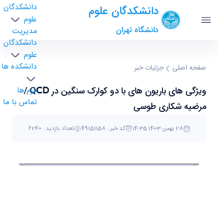
دانشکدگان
دانشکدگان علوم
علوم
دانشگاه تهران
مدیریت
دانشکدگان
علوم
دانشکده ها
ﻭﯾﮋﮔﯽ ﻫﺎﯼ ﺑﺎﺭﯾﻮﻥ ﻫﺎﯼ ﺑﺎ ﺩﻭ ﮐﻮﺍﺭﮎ ﺳﻨﮕﯿﻦ ﺩﺭ
صفحه اصلی
جزئیات خبر
QⅭⅮ / مرضیه شکاری طوسی - science-
ﻭﯾﮋﮔﯽ ﻫﺎﯼ ﺑﺎﺭﯾﻮﻥ ﻫﺎﯼ ﺑﺎ ﺩﻭ ﮐﻮﺍﺭﮎ ﺳﻨﮕﯿﻦ ﺩﺭ QⅭⅮ /
فرم ها
دانشکدگان علوم
تماس با ما
مرضیه شکاری طوسی
28 بهمن 1403 14:35
کد خبر : 49151158
تعداد بازدید : 6240