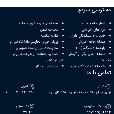
دسترسی سریع
اخبار و اطلاعیه ها
سامانه تردد و حضور و غیاب
فرم های آموزشی
دفترچه تلفن
خبرنامه دانشکدگان علوم
نقشه سایت
سامانه جامع آموزش
پایگاه خبری تحلیلی دانشگاه تهران
رایانامه دانشگاه (ut)
معاونت علمی ریاست جمهوری
سامانه الکترونیکی و گردش
صندوق حمایت از پژوهشگران و
مکاتبات
فناوران کشور
کتابخانه‌ دانشکدگان علوم
بنیاد ملی نخبگان
تماس با ما
نشانی:
تلفن:
تهران، میدان انقلاب، دانشگاه تهران، دانشکدگان علوم
66412556 - 61112464
پست الکترونیکی:
کد پستی:
1417614411
science@ut.ac.ir