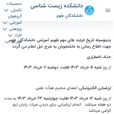
تحصیلات
دانشکده زیست شناسی
تکمیلی
دانشکدگان علوم
گروههای
آموزشی
پژوهش
اطلاعیه مهم آموزشی نیمسال دوم 1403-1402 -
افراد
دانشکده زیست شناسی biology
بدینوسیله تاریخ فرایند های مهم تقویم آموزشی دانشکدگان علوم
فرم ها
جهت اطلاع ­رسانی به دانشجویان به شرح ذیل اعلام می ­گردد:
حذف اضطراری
از روز
شنبه 5 خرداد 1403 لغایت دوشنبه 7 خرداد 1403
ارزشیابی الکترونیکی
اعضای محترم هیأت علمی
از روز
شنبه 12 خرداد 1403 لغایت چهارشنبه 23 خرداد 1403
به مدت
دو هفته می­باشد. انجام ارزشیابی برای دیدن نمرات پایان ترم
الزامی می­باشد.