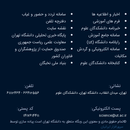
اخبار و اطلاعیه ها
سامانه تردد و حضور و غیاب
فرم های آموزشی
دفترچه تلفن
خبرنامه دانشکدگان علوم
نقشه سایت
سامانه جامع آموزش
پایگاه خبری تحلیلی دانشگاه تهران
رایانامه دانشگاه (ut)
معاونت علمی ریاست جمهوری
سامانه الکترونیکی و گردش
صندوق حمایت از پژوهشگران و
مکاتبات
فناوران کشور
کتابخانه‌ دانشکدگان علوم
بنیاد ملی نخبگان
تماس با ما
نشانی:
تلفن:
تهران، میدان انقلاب، دانشگاه تهران، دانشکدگان علوم
66412556 - 61112464
پست الکترونیکی:
کد پستی:
1417614411
science@ut.ac.ir
©
تمام حقوق مادی و معنوی این وبگاه متعلق به دانشگاه تهران است.پیاده سازی توسط
سپهرافزار ایرانیان