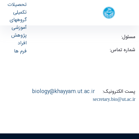
تحصیلات
دانشکده زیست شناسی
تکمیلی
گروههای
دانشکدگان علوم
آموزشی
پژوهش
مسئول:
دفتر دانشکده زیست شناسی - دانشکده زیست
آقای میرمحمدی
افراد
شناسی biology
شماره تماس:
61113314
فرم ها
(این شماره مختص دفتر مدیریت است لطفا دانشجویان گرامی
برای امور آموزشی صرفا با شماره 61112498 تماس حاصل
فرمایند.)
پست الکترونیک:
biology@khayyam.ut.ac.ir
secretary.bio@ut.ac.ir
دسترسی سریع