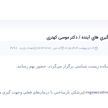
و جهت گير‌ي هاي آينده / دکتر موسی کهتری - دانشک
ير‌ي هاي آينده / دکتر موسی کهتری
06 اردیبهشت 1404 08:15
کد خبر : 77868278
تعداد بازدید : 4798
انشکده زیست شناسی
برگزار مي‌گردد، حضور بهم رسانند.
پزشكي بازساختي با درمان‌هاي فعلي وجهت گير‌ي ها