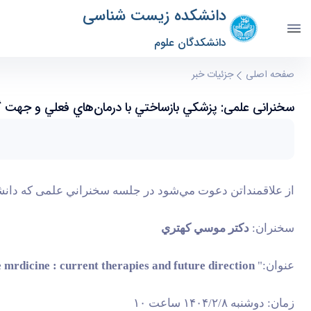
دانشکده زیست شناسی
دانشکدگان علوم
سخنرانی علمی: پزشكي بازساختي با درمان‌هاي فعلي 
صفحه اصلی
جزئیات خبر
سخنرانی علمی: پزشكي بازساختي با درمان‌هاي فعلي و جهت گ
از علاقمنداتن دعوت مي‌شود در جلسه سخنراني علمی که د
سخنران:
دكتر موسي كهتري
عنوان:"
regenerative mrdicine : current therapies and future direction (
زمان: دوشنبه ۱۴۰۴/۲/۸ ساعت ۱۰