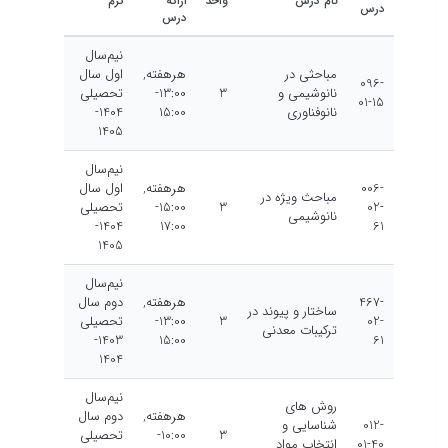
دروس
زمان
کد
نام درس
واحد
ارائه
ترم
درس
درس
نیم‌سال
مباحثی در
هرهفته,
اول سال
096-
نانوشیمی و
3
13:00-
تحصیلی
01-15
نانوفناوری
15:00
1404-
1405
نیم‌سال
006-
هرهفته,
اول سال
مباحث ویژه در
02-
3
15:00-
تحصیلی
نانوشیمی
1404-
17:00
61
1405
نیم‌سال
467-
هرهفته,
دوم سال
ساختار و پیوند در
02-
3
13:00-
تحصیلی
ترکیبات معدنی
1403-
15:00
61
1404