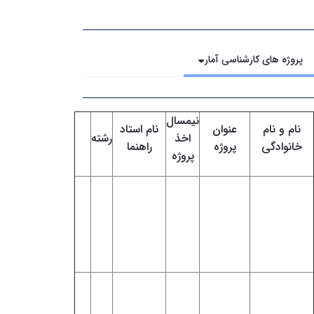
پروژه های کارشناسی آمار
نیمسال
نام و نام
عنوان
نام استاد
اخذ
رشته
Pdf
خانوادگی
پروژه
راهنما
پروژه
عوامل
مؤثر بر
سیده نیلوفر
دوم
دکتر سمانه
ایجاد
آمار
ابراهیمی
96-95
افتخاری
معوقات
بانکی
آشنایی با
شبکه های
دکتر
دوم